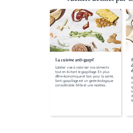
La cuisine anti-gaspi!
L'atelier vise à valoriser nos aliments
tout en évitant le gaspillage. En plus
d'être économique et bon pour la santé,
R
l'anti-gaspillage est un geste écologique
m
considérable. Mille et une recettes...
q
t
d
l