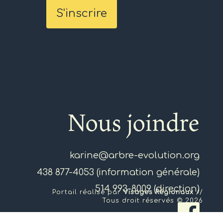
Nous joindre
karine@arbre-evolution.org
438 877-4053 (information générale)
514 993-8009 (direction)
Portail réalisé par
Visages Régionaux
//
Tous droit réservés © 2026