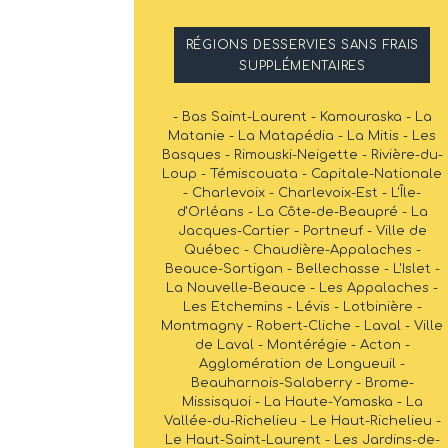
RÉGIONS DESSERVIES SANS FRAIS
SUPPLÉMENTAIRES
- Bas Saint-Laurent - Kamouraska - La
Matanie - La Matapédia - La Mitis - Les
Basques - Rimouski-Neigette - Rivière-du-
Loup - Témiscouata - Capitale-Nationale
- Charlevoix - Charlevoix-Est - L'Île-
d'Orléans - La Côte-de-Beaupré - La
Jacques-Cartier - Portneuf - Ville de
Québec - Chaudière-Appalaches -
Beauce-Sartigan - Bellechasse - L'Islet -
La Nouvelle-Beauce - Les Appalaches -
Les Etchemins - Lévis - Lotbinière -
Montmagny - Robert-Cliche - Laval - Ville
de Laval - Montérégie - Acton -
Agglomération de Longueuil -
Beauharnois-Salaberry - Brome-
Missisquoi - La Haute-Yamaska - La
Vallée-du-Richelieu - Le Haut-Richelieu -
Le Haut-Saint-Laurent - Les Jardins-de-