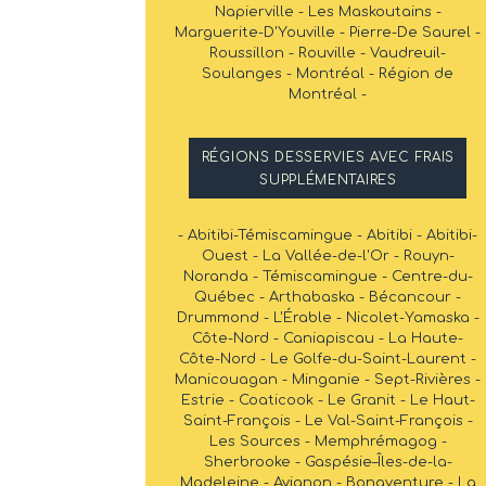
Napierville - Les Maskoutains -
Marguerite-D'Youville - Pierre-De Saurel -
Roussillon - Rouville - Vaudreuil-
Soulanges - Montréal - Région de
Montréal -
RÉGIONS DESSERVIES AVEC FRAIS
SUPPLÉMENTAIRES
- Abitibi-Témiscamingue - Abitibi - Abitibi-
Ouest - La Vallée-de-l'Or - Rouyn-
Noranda - Témiscamingue - Centre-du-
Québec - Arthabaska - Bécancour -
Drummond - L'Érable - Nicolet-Yamaska -
Côte-Nord - Caniapiscau - La Haute-
Côte-Nord - Le Golfe-du-Saint-Laurent -
Manicouagan - Minganie - Sept-Rivières -
Estrie - Coaticook - Le Granit - Le Haut-
Saint-François - Le Val-Saint-François -
Les Sources - Memphrémagog -
Sherbrooke - Gaspésie–Îles-de-la-
Madeleine - Avignon - Bonaventure - La