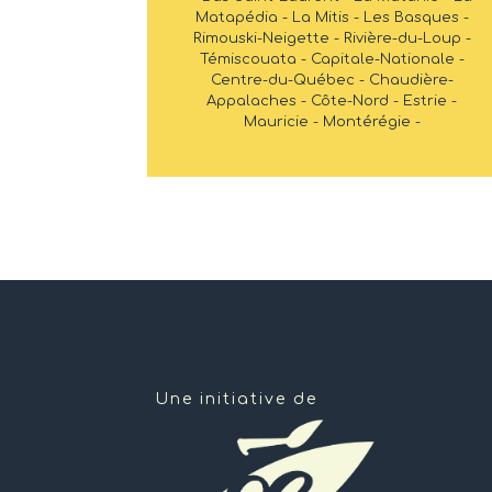
Matapédia - La Mitis - Les Basques -
Rimouski-Neigette - Rivière-du-Loup -
Témiscouata - Capitale-Nationale -
Centre-du-Québec - Chaudière-
Appalaches - Côte-Nord - Estrie -
Mauricie - Montérégie -
Une initiative de