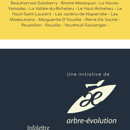
Beauharnois-Salaberry - Brome-Missisquoi - La Haute-
Yamaska - La Vallée-du-Richelieu - Le Haut-Richelieu - Le
Haut-Saint-Laurent - Les Jardins-de-Napierville - Les
Maskoutains - Marguerite-D'Youville - Pierre-De Saurel -
Roussillon - Rouville - Vaudreuil-Soulanges -
Une initiative de
Infolettre