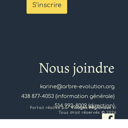
Nous joindre
karine@arbre-evolution.org
438 877-4053 (information générale)
514 993-8009 (direction)
Portail réalisé par
Visages Régionaux
//
Tous droit réservés © 2026