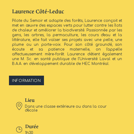
Laurence Côté-Leduc
Pilote du Semoir et adapte des forêts, Laurence conçoit et
met en œuvre des espaces verts pour lutter contre les îlots
de chaleur et améliorer la biodiversité. Passionnée par les
gens, les arbres, la permaculture, les cours d'eau et la
littérature, elle fait valser ses projets avec une pelle, une
plume ou un porte-voix. Pour son côté groundé, son
écoute et sa patience maternelle, on l'appelle
affectueusement mère-forêt. Laurence détient également
une M. Sc. en santé publique de l’Université Laval et un
B.A.A. en développement durable de HEC Montréal.
INFORMATION
Lieu
Dans une classe extérieure ou dans la cour
d'école
Durée
1h30