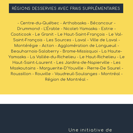
RÉGIONS DESSERVIES AVEC FRAIS SUPPLÉMENTAIRES
- Centre-du-Québec - Arthabaska - Bécancour -
Drummond - L'Érable - Nicolet-Yamaska - Estrie -
Coaticook - Le Granit - Le Haut-Saint-François - Le Val-
Saint-François - Les Sources - Laval - Ville de Laval -
Montérégie - Acton - Agglomération de Longueuil -
Beauharnois-Salaberry - Brome-Missisquoi - La Haute-
Yamaska - La Vallée-du-Richelieu - Le Haut-Richelieu - Le
Haut-Saint-Laurent - Les Jardins-de-Napierville - Les
Maskoutains - Marguerite-D'Youville - Pierre-De Saurel -
Roussillon - Rouville - Vaudreuil-Soulanges - Montréal -
Région de Montréal -
Une initiative de