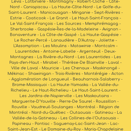
Lévis - Lotbinière - Montmagny - Robert-Cliche - Côte-
Nord - Caniapiscau - La Haute-Côte-Nord - Le Golfe-du-
Saint-Laurent - Manicouagan - Minganie - Sept-Rivières -
Estrie - Coaticook - Le Granit - Le Haut-Saint-François -
Le Val-Saint-François - Les Sources - Memphrémagog -
Sherbrooke - Gaspésie–Îles-de-la-Madeleine - Avignon -
Bonaventure - La Côte-de-Gaspé - La Haute-Gaspésie -
Le Rocher-Percé - Lanaudière - D'Autray - Joliette -
L'Assomption - Les Moulins - Matawinie - Montcalm -
Laurentides - Antoine-Labelle - Argenteuil - Deux-
Montagnes - La Rivière-du-Nord - Les Laurentides - Les
Pays-d'en-Haut - Mirabel - Thérèse-De Blainville - Laval -
Ville de Laval - Mauricie - Les Chenaux - Maskinongé -
Mékinac - Shawinigan - Trois-Rivières - Montérégie - Acton
- Agglomération de Longueuil - Beauharnois-Salaberry -
Brome-Missisquoi - La Haute-Yamaska - La Vallée-du-
Richelieu - Le Haut-Richelieu - Le Haut-Saint-Laurent -
Les Jardins-de-Napierville - Les Maskoutains -
Marguerite-D'Youville - Pierre-De Saurel - Roussillon -
Rouville - Vaudreuil-Soulanges - Montréal - Région de
Montréal - Nord-du-Québec - Outaouais - Gatineau - La
Vallée-de-la-Gatineau - Les Collines-de-l'Outaouais -
Papineau - Pontiac - Saguenay–Lac-Saint-Jean - Lac-
Saint-Jean-Est - Le Domaine-du-Roy - Maria-Chapdelaine