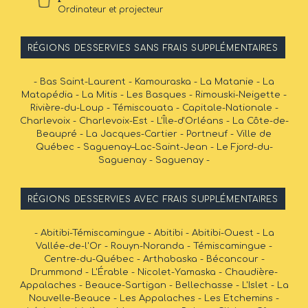
Ordinateur et projecteur
RÉGIONS DESSERVIES SANS FRAIS SUPPLÉMENTAIRES
- Bas Saint-Laurent - Kamouraska - La Matanie - La
Matapédia - La Mitis - Les Basques - Rimouski-Neigette -
Rivière-du-Loup - Témiscouata - Capitale-Nationale -
Charlevoix - Charlevoix-Est - L'Île-d'Orléans - La Côte-de-
Beaupré - La Jacques-Cartier - Portneuf - Ville de
Québec - Saguenay–Lac-Saint-Jean - Le Fjord-du-
Saguenay - Saguenay -
RÉGIONS DESSERVIES AVEC FRAIS SUPPLÉMENTAIRES
- Abitibi-Témiscamingue - Abitibi - Abitibi-Ouest - La
Vallée-de-l'Or - Rouyn-Noranda - Témiscamingue -
Centre-du-Québec - Arthabaska - Bécancour -
Drummond - L'Érable - Nicolet-Yamaska - Chaudière-
Appalaches - Beauce-Sartigan - Bellechasse - L'Islet - La
Nouvelle-Beauce - Les Appalaches - Les Etchemins -