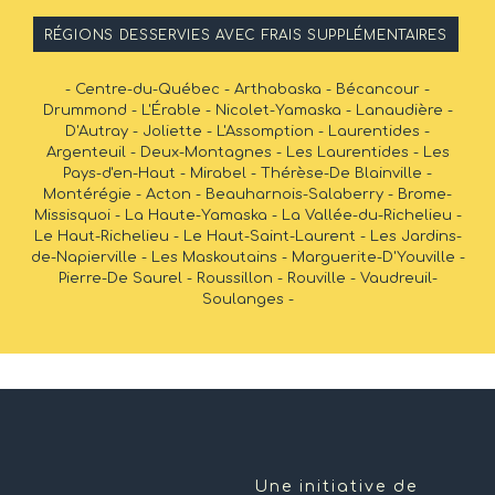
RÉGIONS DESSERVIES AVEC FRAIS SUPPLÉMENTAIRES
- Centre-du-Québec - Arthabaska - Bécancour -
Drummond - L'Érable - Nicolet-Yamaska - Lanaudière -
D'Autray - Joliette - L'Assomption - Laurentides -
Argenteuil - Deux-Montagnes - Les Laurentides - Les
Pays-d'en-Haut - Mirabel - Thérèse-De Blainville -
Montérégie - Acton - Beauharnois-Salaberry - Brome-
Missisquoi - La Haute-Yamaska - La Vallée-du-Richelieu -
Le Haut-Richelieu - Le Haut-Saint-Laurent - Les Jardins-
de-Napierville - Les Maskoutains - Marguerite-D'Youville -
Pierre-De Saurel - Roussillon - Rouville - Vaudreuil-
Soulanges -
Une initiative de