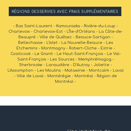
RÉGIONS DESSERVIES AVEC FRAIS SUPPLÉMENTAIRES
- Bas Saint-Laurent - Kamouraska - Rivière-du-Loup -
Charlevoix - Charlevoix-Est - L'Île-d'Orléans - La Côte-de-
Beaupré - Ville de Québec - Beauce-Sartigan -
Bellechasse - L'Islet - La Nouvelle-Beauce - Les
Etchemins - Montmagny - Robert-Cliche - Estrie -
Coaticook - Le Granit - Le Haut-Saint-François - Le Val-
Saint-François - Les Sources - Memphrémagog -
Sherbrooke - Lanaudière - D'Autray - Joliette -
L'Assomption - Les Moulins - Matawinie - Montcalm - Laval
- Ville de Laval - Montérégie - Montréal - Région de
Montréal -